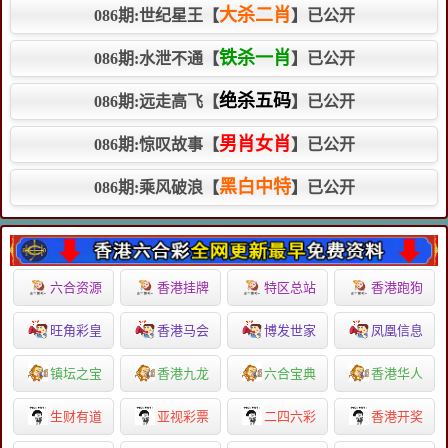
大杀二肖
086期:世纪星王【
】已公开
铁杀一肖
086期:水泄不通【
】已公开
绝杀五码
086期:远走高飞【
】已公开
男肖女肖
086期:惊叹故事【
】已公开
黑白中特
086期:乘风破浪【
】已公开
六合资源
香港挂牌
特区总站
香港跑狗
旺角彩皇
香港马会
博发世家
凤凰信息
镇坛之宝
香港九龙
六合宝典
香港华人
生财有道
亚视彩票
二四六彩
香港开奖