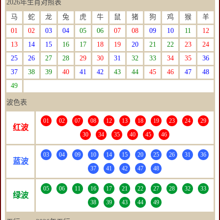
2026年生肖对照表
马
蛇
龙
兔
虎
牛
鼠
猪
狗
鸡
猴
羊
01
02
03
04
05
06
07
08
09
10
11
12
13
14
15
16
17
18
19
20
21
22
23
24
25
26
27
28
29
30
31
32
33
34
35
36
37
38
39
40
41
42
43
44
45
46
47
48
49
波色表
01
02
07
08
12
13
18
19
23
24
29
红波
30
34
35
40
45
46
03
04
09
10
14
15
20
25
26
31
36
蓝波
37
41
42
47
48
05
06
11
16
17
21
22
27
28
32
33
绿波
38
39
43
44
49