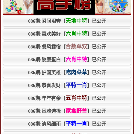
天地中特
086期:瞬间泪奔【
】已公开
六肖中特
086期:喜欢美好【
】已公开
合数单双
086期:餐风露宿【
】已公开
六肖中特
086期:胶原蛋白【
】已公开
吃肉菜草
086期:护国英雄【
】已公开
平特一肖
086期:恭喜发财【
】已公开
五肖中特
086期:年年有余【
】已公开
家禽野兽
086期:困难选择【
】已公开
平特一肖
086期:清风细雨【
】已公开