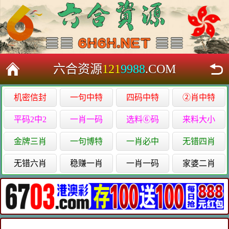
六合资源
121
9988
.COM
机密信封
一句中特
四码中特
②肖中特
平码2中2
一肖一码
选料⑥码
来料大小
金牌三肖
一句博特
一肖必中
无错四肖
无错六肖
稳赚一肖
一肖一码
家婆二肖