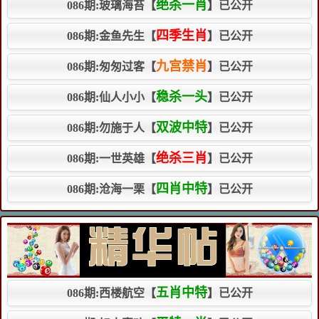
绝杀一肖
086期:玻璃海苔【
】已公开
四季生肖
086期:金鱼先生【
】已公开
九宫禁肖
086期:匆匆过客【
】已公开
稳杀一头
086期:仙人小小【
】已公开
双波中特
086期:勿施于人【
】已公开
绝杀三肖
086期:一世英雄【
】已公开
四肖中特
086期:沧海一栗【
】已公开
五肖中特
086期:西楼航空【
】已公开