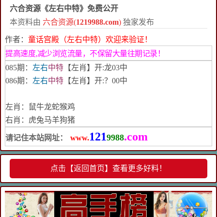
六合资源《左右中特》免费公开
本资料由
六合资源(
1219988.com
)
独家发布
作者：
童话宫殿（左右中特）欢迎来验证！
提高速度,减少浏览流量，不保留大量往期记录！
085期：
左右
中特
【左肖】开:龙03中
086期：
左右
中特
【左肖】开:？00中
左肖：鼠牛龙蛇猴鸡
右肖：虎兔马羊狗猪
121
.com
9988
请记住本站网址：
www.
点击【返回首页】查看更多好料！