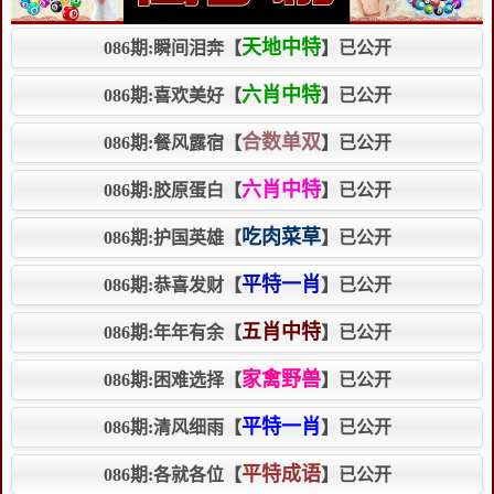
天地中特
086期:瞬间泪奔【
】已公开
六肖中特
086期:喜欢美好【
】已公开
合数单双
086期:餐风露宿【
】已公开
六肖中特
086期:胶原蛋白【
】已公开
吃肉菜草
086期:护国英雄【
】已公开
平特一肖
086期:恭喜发财【
】已公开
五肖中特
086期:年年有余【
】已公开
家禽野兽
086期:困难选择【
】已公开
平特一肖
086期:清风细雨【
】已公开
平特成语
086期:各就各位【
】已公开