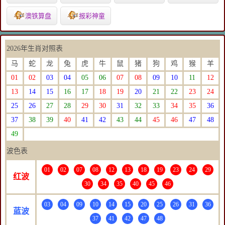
澳铁算盘
报彩神童
2026年生肖对照表
马
蛇
龙
兔
虎
牛
鼠
猪
狗
鸡
猴
羊
01
02
03
04
05
06
07
08
09
10
11
12
13
14
15
16
17
18
19
20
21
22
23
24
25
26
27
28
29
30
31
32
33
34
35
36
37
38
39
40
41
42
43
44
45
46
47
48
49
波色表
01
02
07
08
12
13
18
19
23
24
29
红波
30
34
35
40
45
46
03
04
09
10
14
15
20
25
26
31
36
蓝波
37
41
42
47
48