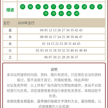
05
06
11
16
17
21
22
27
28
32
33
绿波
38
39
43
44
49
五行
2026年五行
金
04 05 12 13 26 27 34 35 42 43
木
08 09 16 17 24 25 38 39 46 47
水
01 14 15 22 23 30 31 44 45
火
02 03 10 11 18 19 32 33 40 41 48 49
土
06 07 20 21 28 29 36 37
说明
本论坛所提供的内容、资料、图片和资讯，只应用在合法的资料
探讨，暂不适用于其它，外围和使用。特此声明！
论坛免责声明：以上所有广告内容均为赞助商提供，本站不对其
经营行为负责。浏览或使用者须自行承担有关责任，本网站恕不
负责。
長期收集各類最新、最準確的每期文字資料大全，最快開獎，公
式規律盡在六合资源!