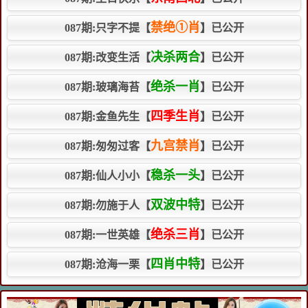
禁绝①肖
087期:只字不提【
】已公开
决杀两合
087期:改变生活【
】已公开
绝杀一肖
087期:玻璃海苔【
】已公开
四季生肖
087期:金鱼先生【
】已公开
九宫禁肖
087期:匆匆过客【
】已公开
稳杀一头
087期:仙人小小【
】已公开
双波中特
087期:勿施于人【
】已公开
绝杀三肖
087期:一世英雄【
】已公开
四肖中特
087期:沧海一栗【
】已公开