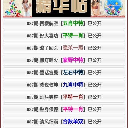
五肖中特
087期:西楼航空【
】已公开
平特一肖
087期:好大喜功【
】已公开
稳杀一尾
087期:浪子回头【
】已公开
家野中特
087期:黑灯瞎火【
】已公开
左右中特
087期:童话宫殿【
】已公开
九肖中特
087期:戏说乾坤【
】已公开
平特一肖
087期:灿烂笑容【
】已公开
平特一肖
087期:贴身保镖【
】已公开
合数单双
087期:清风细雨【
】已公开