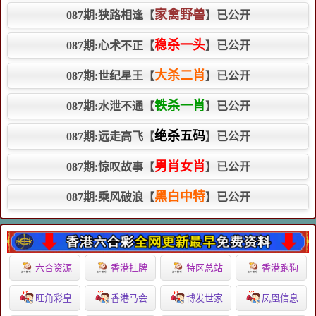
家禽野兽
087期:狭路相逢【
】已公开
稳杀一头
087期:心术不正【
】已公开
大杀二肖
087期:世纪星王【
】已公开
铁杀一肖
087期:水泄不通【
】已公开
绝杀五码
087期:远走高飞【
】已公开
男肖女肖
087期:惊叹故事【
】已公开
黑白中特
087期:乘风破浪【
】已公开
六合资源
香港挂牌
特区总站
香港跑狗
旺角彩皇
香港马会
博发世家
凤凰信息