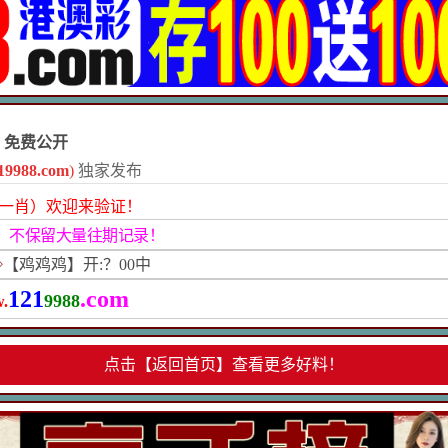
】免费公开
19988.com
)
独家发布
一肖）欢迎来验证！
，不保留大量往期记录！
◇
【鸡鸡鸡】开:？00中
121
.com
9988
.
点击【返回首页】查看更多好料！