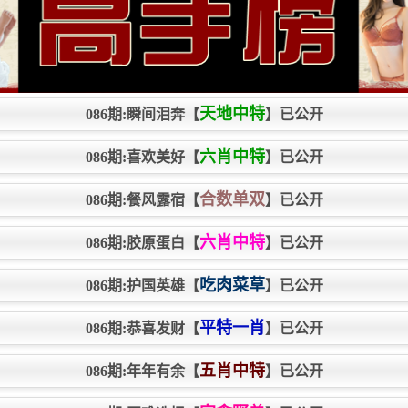
天地中特
086期:瞬间泪奔【
】已公开
六肖中特
086期:喜欢美好【
】已公开
合数单双
086期:餐风露宿【
】已公开
六肖中特
086期:胶原蛋白【
】已公开
吃肉菜草
086期:护国英雄【
】已公开
平特一肖
086期:恭喜发财【
】已公开
五肖中特
086期:年年有余【
】已公开