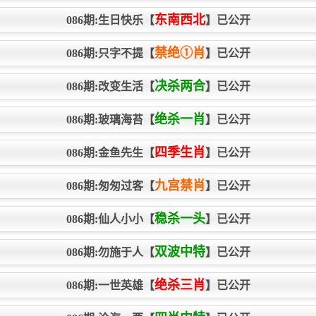
东南西北
086期:生日快乐【
】已公开
禁绝①肖
086期:只字不提【
】已公开
决杀两合
086期:改变生活【
】已公开
绝杀一肖
086期:玻璃海苔【
】已公开
四季生肖
086期:金鱼先生【
】已公开
九宫禁肖
086期:匆匆过客【
】已公开
稳杀一头
086期:仙人小小【
】已公开
双波中特
086期:勿施于人【
】已公开
绝杀三肖
086期:一世英雄【
】已公开