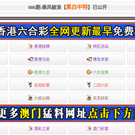
黑白中特
086期:乘风破浪【
】已公开
香港挂牌
特区总站
香港马会
博发世家
香港九龙
六合宝典
亚视彩票
二四六彩
六叔公网
天天好彩
澳彩之家
澳门彩客