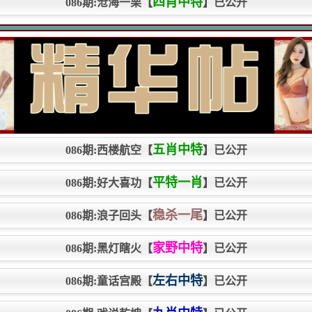
四肖中特
086期:沧海一栗【
】已公开
五肖中特
086期:西楼航空【
】已公开
平特一肖
086期:好大喜功【
】已公开
稳杀一尾
086期:浪子回头【
】已公开
家野中特
086期:黑灯瞎火【
】已公开
左右中特
086期:童话宫殿【
】已公开