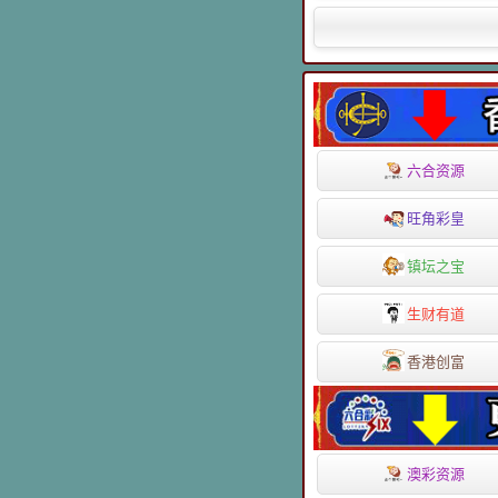
六合资源
旺角彩皇
镇坛之宝
生财有道
香港创富
澳彩资源