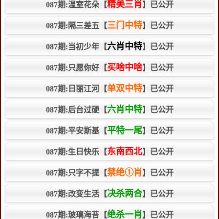
精美三肖
087期:温室花朵【
】已公开
三门中特
087期:隔三差五【
】已公开
六肖中特
087期:当初少年【
】已公开
买啥中啥
087期:只愿你好【
】已公开
单双中特
087期:日丽江河【
】已公开
六肖中特
087期:后台过硬【
】已公开
平特一尾
087期:平安斯基【
】已公开
东南西北
087期:生日快乐【
】已公开
禁绝①肖
087期:只字不提【
】已公开
决杀两合
087期:改变生活【
】已公开
绝杀一肖
087期:玻璃海苔【
】已公开