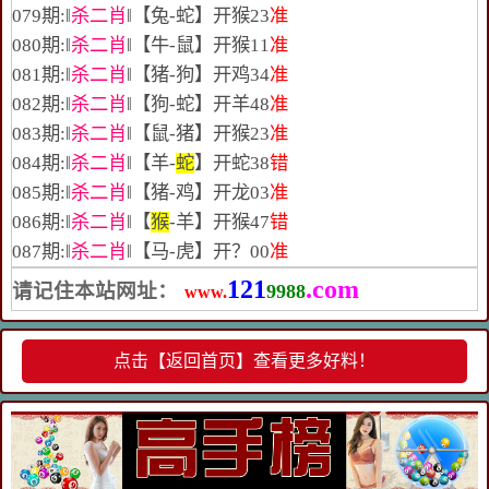
079期:‖
杀二肖
‖【兔-蛇】开猴23
准
080期:‖
杀二肖
‖【牛-鼠】开猴11
准
081期:‖
杀二肖
‖【猪-狗】开鸡34
准
082期:‖
杀二肖
‖【狗-蛇】开羊48
准
083期:‖
杀二肖
‖【鼠-猪】开猴23
准
084期:‖
杀二肖
‖【羊-
蛇
】开蛇38
错
085期:‖
杀二肖
‖【猪-鸡】开龙03
准
086期:‖
杀二肖
‖【
猴
-羊】开猴47
错
087期:‖
杀二肖
‖【马-虎】开？00
准
121
.com
请记住本站网址：
9988
www.
点击【返回首页】查看更多好料！