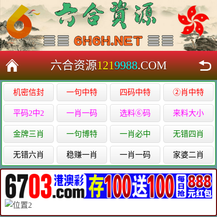
六合资源
121
9988
.COM
机密信封
一句中特
四码中特
②肖中特
平码2中2
一肖一码
选料⑥码
来料大小
金牌三肖
一句博特
一肖必中
无错四肖
无错六肖
稳赚一肖
一肖一码
家婆二肖