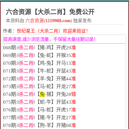
六合资源【大杀二肖】免费公开
本资料由
六合资源(
1219988.com
)
独家发布
作者：
世纪星王（大杀二肖）欢迎来验证！
提高速度,减少浏览流量，不保留大量往期记录！
068期:‖
杀二肖
‖【猪-鸡】开虎29
准
069期:‖
杀二肖
‖【兔-蛇】开猴35
准
070期:‖
杀二肖
‖【鸡-兔】开马13
准
071期:‖
杀二肖
‖【牛-蛇】开鼠43
准
072期:‖
杀二肖
‖【羊-兔】开猪44
准
073期:‖
杀二肖
‖【马-蛇】开龙27
准
074期:‖
杀二肖
‖【
兔
-猪】开兔28
错
075期:‖
杀二肖
‖【蛇-牛】开鼠43
准
076期:‖
杀二肖
‖【马-蛇】开虎17
准
077期:‖
杀二肖
‖【猪-牛】开龙27
准
078期:‖
杀二肖
‖【狗-羊】开猪08
准