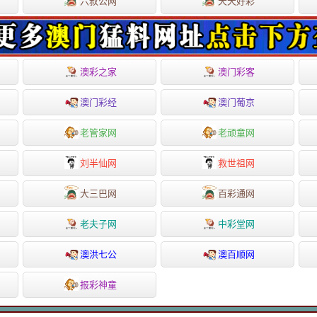
六叔公网
天天好彩
澳彩之家
澳门彩客
澳门彩经
澳门葡京
老管家网
老顽童网
刘半仙网
救世祖网
大三巴网
百彩通网
老夫子网
中彩堂网
澳洪七公
澳百顺网
报彩神童