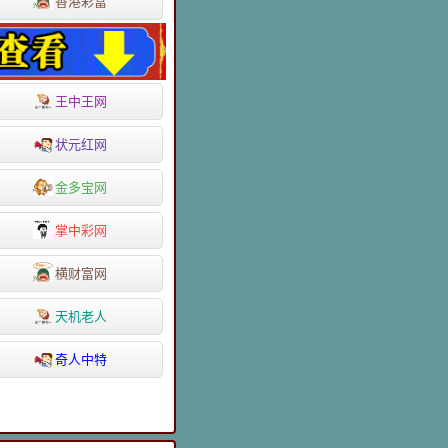
香港彩富
王中王网
状元红网
金多宝网
掌中彩网
横财富网
天机老人
奇人中特