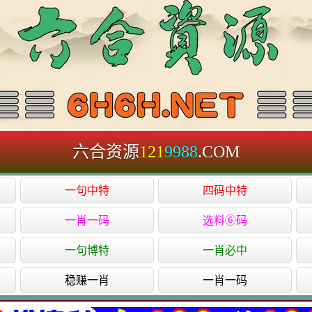
六合资源
121
9988
.COM
一句中特
四码中特
一肖一码
选料⑥码
一句博特
一肖必中
稳赚一肖
一肖一码