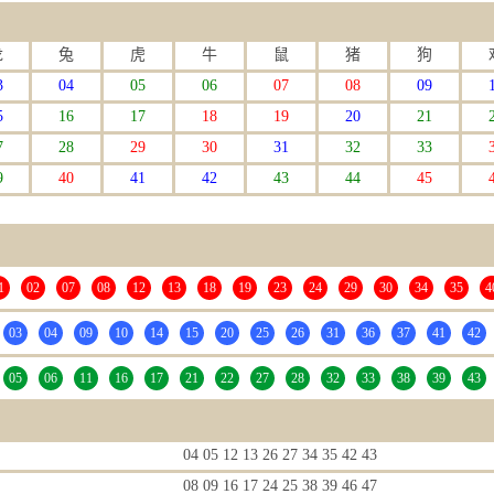
龙
兔
虎
牛
鼠
猪
狗
3
04
05
06
07
08
09
5
16
17
18
19
20
21
7
28
29
30
31
32
33
9
40
41
42
43
44
45
1
02
07
08
12
13
18
19
23
24
29
30
34
35
4
03
04
09
10
14
15
20
25
26
31
36
37
41
42
05
06
11
16
17
21
22
27
28
32
33
38
39
43
04 05 12 13 26 27 34 35 42 43
08 09 16 17 24 25 38 39 46 47