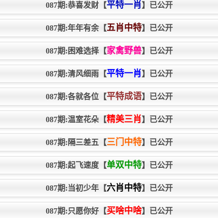
平特一肖
087期:恭喜发财【
】已公开
五肖中特
087期:年年有余【
】已公开
家禽野兽
087期:困难选择【
】已公开
平特一肖
087期:清风细雨【
】已公开
平特成语
087期:各就各位【
】已公开
精美三肖
087期:温室花朵【
】已公开
三门中特
087期:隔三差五【
】已公开
单双中特
087期:起飞速度【
】已公开
六肖中特
087期:当初少年【
】已公开
买啥中啥
087期:只愿你好【
】已公开