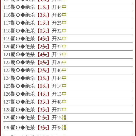
115期
⊙
◆绝杀
【1头】
开44
中
116期
⊙
◆绝杀
【3头】
开49
中
117期
⊙
◆绝杀
【1头】
开25
中
118期
⊙
◆绝杀
【0头】
开32
中
119期
⊙
◆绝杀
【4头】
开24
中
120期
⊙
◆绝杀
【2头】
开32
中
121期
⊙
◆绝杀
【4头】
开17
中
122期
⊙
◆绝杀
【0头】
开26
中
123期
⊙
◆绝杀
【2头】
开46
中
124期
⊙
◆绝杀
【3头】
开44
中
125期
⊙
◆绝杀
【0头】
开14
中
126期
⊙
◆绝杀
【4头】
开13
中
127期
⊙
◆绝杀
【3头】
开48
中
128期
⊙
◆绝杀
【3头】
开07
中
129期
⊙
◆绝杀
【1头】
开15
错
130期
⊙
◆绝杀
【3头】
开38
错