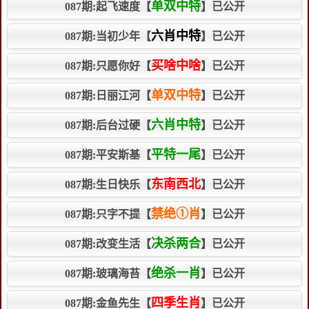
单双中特
087期:起飞速度【
】已公开
六肖中特
087期:当初少年【
】已公开
买啥中啥
087期:只愿你好【
】已公开
单双中特
087期:日丽江河【
】已公开
六肖中特
087期:后台过硬【
】已公开
平特一尾
087期:平安斯基【
】已公开
东南西北
087期:生日快乐【
】已公开
禁绝①肖
087期:只字不提【
】已公开
决杀两合
087期:改变生活【
】已公开
绝杀一肖
087期:玻璃海苔【
】已公开
四季生肖
087期:金鱼先生【
】已公开