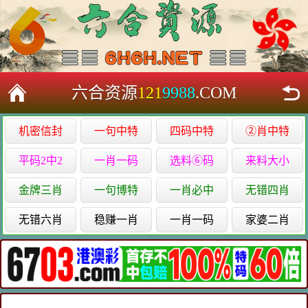
六合资源
121
9988
.COM
机密信封
一句中特
四码中特
②肖中特
平码2中2
一肖一码
选料⑥码
来料大小
金牌三肖
一句博特
一肖必中
无错四肖
无错六肖
稳赚一肖
一肖一码
家婆二肖