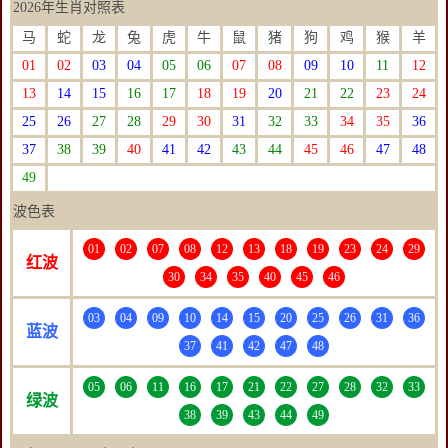
2026年生肖对照表
马
蛇
龙
兔
虎
牛
鼠
猪
狗
鸡
猴
羊
01
02
03
04
05
06
07
08
09
10
11
12
13
14
15
16
17
18
19
20
21
22
23
24
25
26
27
28
29
30
31
32
33
34
35
36
37
38
39
40
41
42
43
44
45
46
47
48
49
波色表
01
02
07
08
12
13
18
19
23
24
29
红波
30
34
35
40
45
46
03
04
09
10
14
15
20
25
26
31
36
蓝波
37
41
42
47
48
05
06
11
16
17
21
22
27
28
32
33
绿波
38
39
43
44
49