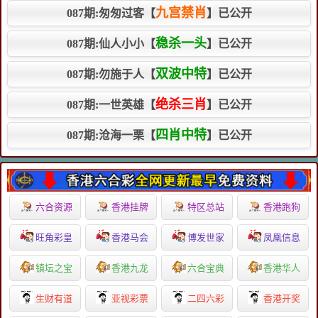
九宫禁肖
087期:匆匆过客【
】已公开
稳杀一头
087期:仙人小小【
】已公开
双波中特
087期:勿施于人【
】已公开
绝杀三肖
087期:一世英雄【
】已公开
四肖中特
087期:沧海一栗【
】已公开
六合资源
香港挂牌
特区总站
香港跑狗
旺角彩皇
香港马会
博发世家
凤凰信息
镇坛之宝
香港九龙
六合宝典
香港华人
生财有道
亚视彩票
二四六彩
香港开奖