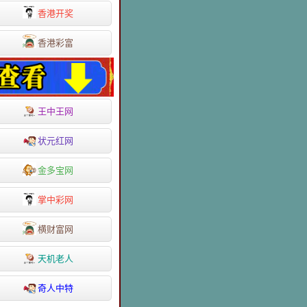
香港开奖
香港彩富
王中王网
状元红网
金多宝网
掌中彩网
横财富网
天机老人
奇人中特