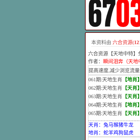
本资料由
六合资源(
12
六合资源【天地中特】
作者：
瞬间泪奔（天地
提高速度,减少浏览流
061期:天地生肖
【地肖
062期:天地生肖
【天肖
063期:天地生肖
【天肖
064期:天地生肖
【地肖
065期:天地生肖
【天肖
天肖：兔马猴猪牛龙
地肖：蛇羊鸡狗鼠虎