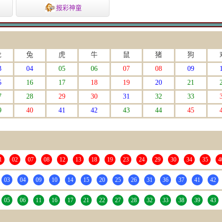
报彩神童
龙
兔
虎
牛
鼠
猪
狗
3
04
05
06
07
08
09
5
16
17
18
19
20
21
7
28
29
30
31
32
33
9
40
41
42
43
44
45
1
02
07
08
12
13
18
19
23
24
29
30
34
35
4
03
04
09
10
14
15
20
25
26
31
36
37
41
42
05
06
11
16
17
21
22
27
28
32
33
38
39
43