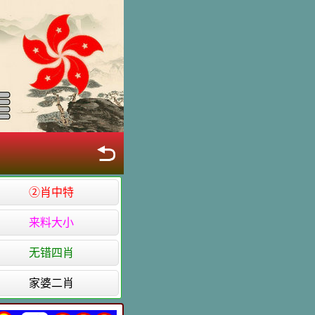
②肖中特
来料大小
无错四肖
家婆二肖