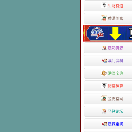
生财有道
香港创富
澳彩资源
澳门资料
港澳宝典
诸葛神算
金虎堂网
马经论坛
澳藏宝阁