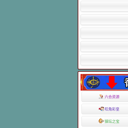
六合资源
旺角彩皇
镇坛之宝