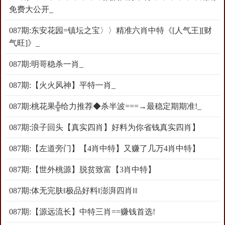
免费大公开_
087期:东安花园=镇坛之宝〉〉精准六肖中特《[人气王][财
气旺]》_
087期:明哥稳杀一肖_
087期:【火火风神】平特一肖_
087期:桃花果╬给力推荐◆杀半波===→最稳定期期准!_
087期:浪子回头【真实四肖】好料为你省钱真实四肖】
087期:【左道旁门】【4肖中特】又赚了几万4肖中特】
087期:【世外桃源】脱贫致富【3肖中特】
087期:体无完肤‖极品好料‖澎湃四肖‖‖
087期:【源远流长】中特三肖==赚钱首选!