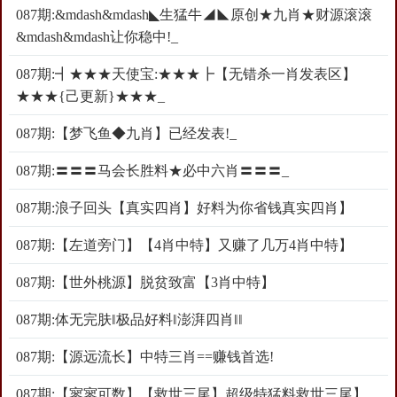
087期:&mdash&mdash◣生猛牛◢◣原创★九肖★财源滚滚
&mdash&mdash让你稳中!_
087期:┫★★★天使宝:★★★┣【无错杀一肖发表区】
★★★{己更新}★★★_
087期:【梦飞鱼◆九肖】已经发表!_
087期:〓〓〓马会长胜料★必中六肖〓〓〓_
087期:浪子回头【真实四肖】好料为你省钱真实四肖】
087期:【左道旁门】【4肖中特】又赚了几万4肖中特】
087期:【世外桃源】脱贫致富【3肖中特】
087期:体无完肤‖极品好料‖澎湃四肖‖‖
087期:【源远流长】中特三肖==赚钱首选!
087期:【寥寥可数】【救世三尾】超级特猛料救世三尾】