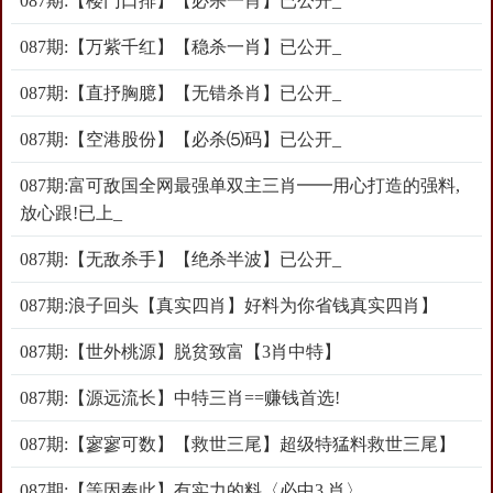
087期:【楼门口排】【必杀一肖】已公开_
087期:【万紫千红】【稳杀一肖】已公开_
087期:【直抒胸臆】【无错杀肖】已公开_
087期:【空港股份】【必杀⑸码】已公开_
087期:富可敌国全网最强单双主三肖━━用心打造的强料,
放心跟!已上_
087期:【无敌杀手】【绝杀半波】已公开_
087期:浪子回头【真实四肖】好料为你省钱真实四肖】
087期:【世外桃源】脱贫致富【3肖中特】
087期:【源远流长】中特三肖==赚钱首选!
087期:【寥寥可数】【救世三尾】超级特猛料救世三尾】
087期:【等因奉此】有实力的料〈必中3.肖〉