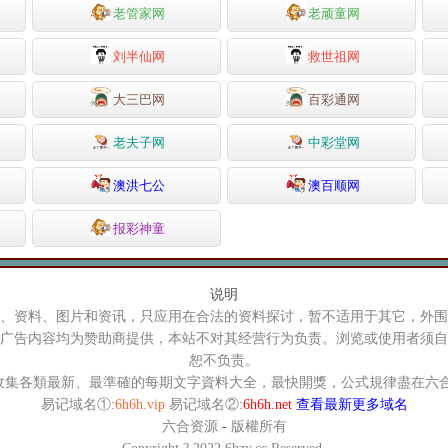
老管家网
老顽童网
刘半仙网
救世祖网
大三巴网
百彩通网
老夫子网
中彩堂网
澳洪七公
澳百顺网
报彩神童
说明
、资料、图片和资讯，只应用在合法的资料探讨，暂不适用于其它，外围
广告内容均为赞助商提供，本站不对其经营行为负责。浏览或使用者须自
恕不负责。
收集各類最新、最準確的每期文字資料大全，最快開獎，公式規律盡在六合
易记域名①:
6h6h.vip
易记域名②:
6h6h.net
查看最新更多域名
六合资源
-
版權所有