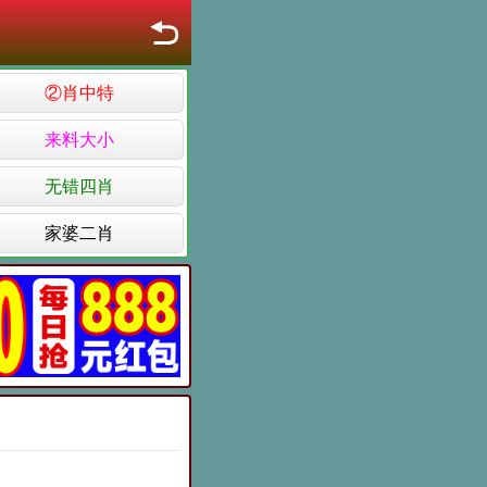
②肖中特
来料大小
无错四肖
家婆二肖