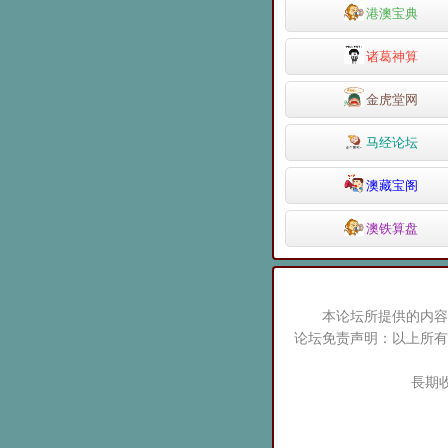
港澳宝典
诸葛神算
金虎堂网
马经论坛
澳藏宝阁
澳铁算盘
本论坛所提供的内容
论坛免责声明：以上所有
長期