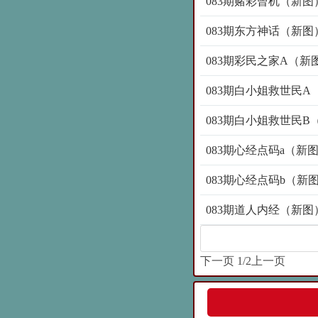
083期赌彩曾机（新图
083期东方神话（新图
083期彩民之家A（新
083期白小姐救世民A
083期白小姐救世民B
083期心经点码a（新
083期心经点码b（新
083期道人内经（新图
下一页
1/2
上一页