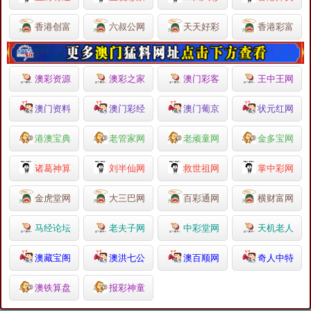
香港创富
六叔公网
天天好彩
香港彩富
澳彩资源
澳彩之家
澳门彩客
王中王网
澳门资料
澳门彩经
澳门葡京
状元红网
港澳宝典
老管家网
老顽童网
金多宝网
诸葛神算
刘半仙网
救世祖网
掌中彩网
金虎堂网
大三巴网
百彩通网
横财富网
马经论坛
老夫子网
中彩堂网
天机老人
澳藏宝阁
澳洪七公
澳百顺网
奇人中特
澳铁算盘
报彩神童