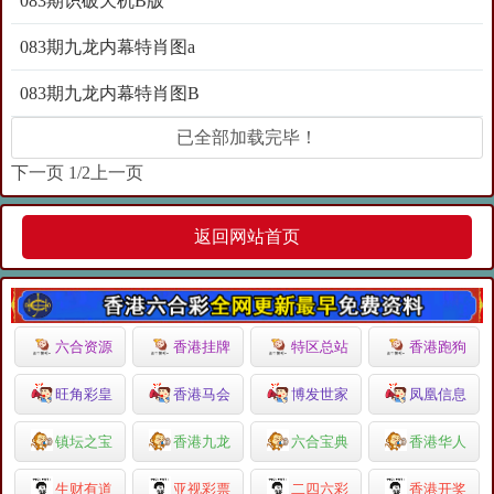
083期识破天机B版
083期九龙内幕特肖图a
083期九龙内幕特肖图B
已全部加载完毕！
下一页
1/2
上一页
返回网站首页
六合资源
香港挂牌
特区总站
香港跑狗
旺角彩皇
香港马会
博发世家
凤凰信息
镇坛之宝
香港九龙
六合宝典
香港华人
生财有道
亚视彩票
二四六彩
香港开奖