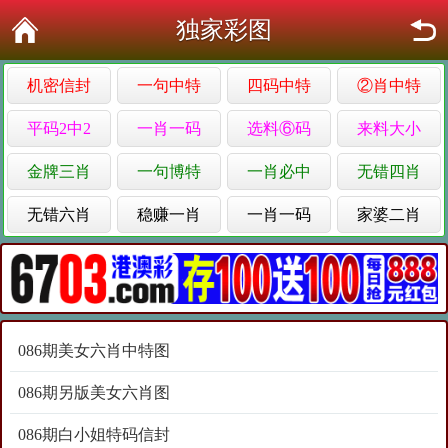
独家彩图
机密信封
一句中特
四码中特
②肖中特
平码2中2
一肖一码
选料⑥码
来料大小
金牌三肖
一句博特
一肖必中
无错四肖
无错六肖
稳赚一肖
一肖一码
家婆二肖
086期美女六肖中特图
086期另版美女六肖图
086期白小姐特码信封