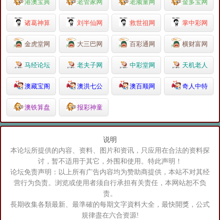
港澳宝典
老管家网
老顽童网
金多宝网
诸葛神算
刘半仙网
救世祖网
掌中彩网
金虎堂网
大三巴网
百彩通网
横财富网
马经论坛
老夫子网
中彩堂网
天机老人
澳藏宝阁
澳洪七公
澳百顺网
奇人中特
澳铁算盘
报彩神童
说明
本论坛所提供的内容、资料、图片和资讯，只应用在合法的资料探
讨，暂不适用于其它，外围和使用。特此声明！
论坛免责声明：以上所有广告内容均为赞助商提供，本站不对其经
营行为负责。浏览或使用者须自行承担有关责任，本网站恕不负
责。
長期收集各類最新、最準確的每期文字資料大全，最快開獎，公式
規律盡在六合资源!