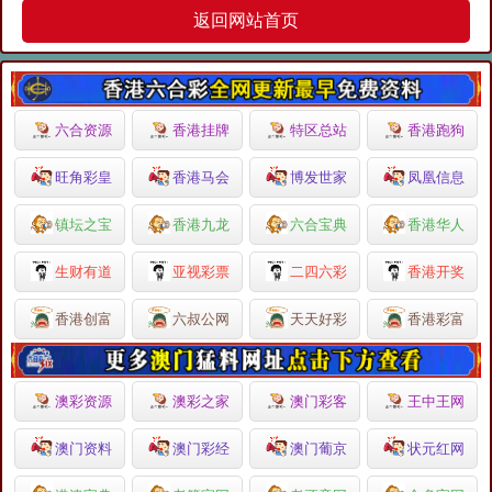
返回网站首页
六合资源
香港挂牌
特区总站
香港跑狗
旺角彩皇
香港马会
博发世家
凤凰信息
镇坛之宝
香港九龙
六合宝典
香港华人
生财有道
亚视彩票
二四六彩
香港开奖
香港创富
六叔公网
天天好彩
香港彩富
澳彩资源
澳彩之家
澳门彩客
王中王网
澳门资料
澳门彩经
澳门葡京
状元红网