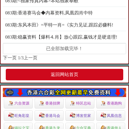
083期:<独家传真内幕>本站独家奉献
083期:香港赛马会◆内幕资料,凤凰四肖中特
083期:东风本田》=平特一肖=《实力见证,跟踪必赚料!
083期:稳赢资料【爆料⒋肖】放心跟踪,赢钱才是硬道理!
已全部加载完毕！
下一页
1/3
上一页
返回网站首页
六合资源
香港挂牌
特区总站
香港跑狗
旺角彩皇
香港马会
博发世家
凤凰信息
镇坛之宝
香港九龙
六合宝典
香港华人