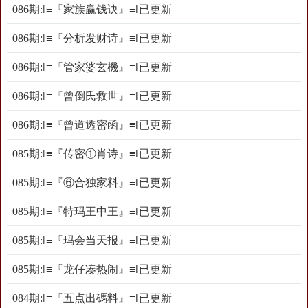
086期:‖≡『家族赢钱诀』≡‖已更新
086期:‖≡『分析发财诗』≡‖已更新
086期:‖≡『管家婆玄機』≡‖已更新
086期:‖≡『曾倒氏救世』≡‖已更新
086期:‖≡『曾道透密函』≡‖已更新
085期:‖≡『传密①肖诗』≡‖已更新
085期:‖≡『⑥合独家料』≡‖已更新
085期:‖≡『特玛王中王』≡‖已更新
085期:‖≡『玛会当天报』≡‖已更新
085期:‖≡『龙仔凑热闹』≡‖已更新
084期:‖≡『五点出碼料』≡‖已更新