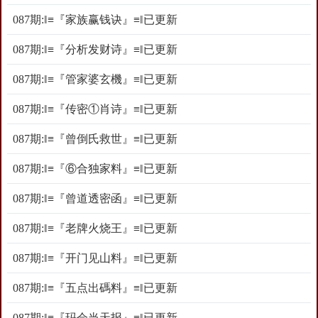
087期:‖≡『家族赢钱诀』≡‖已更新
087期:‖≡『分析发财诗』≡‖已更新
087期:‖≡『管家婆玄機』≡‖已更新
087期:‖≡『传密①肖诗』≡‖已更新
087期:‖≡『曾倒氏救世』≡‖已更新
087期:‖≡『⑥合独家料』≡‖已更新
087期:‖≡『曾道透密函』≡‖已更新
087期:‖≡『老牌火烧王』≡‖已更新
087期:‖≡『开门见山料』≡‖已更新
087期:‖≡『五点出碼料』≡‖已更新
087期:‖≡『玛会当天报』≡‖已更新