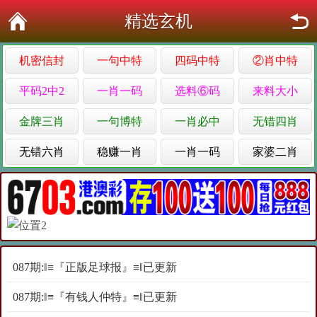
精选玄机
机密信封
一句中特
四码中特
②肖中特
平码2中2
一肖一码
选料⑥码
来料大小
金牌三肖
一句博特
一肖必中
无错四肖
无错六肖
稳赚一肖
一肖一码
家婆二肖
087期:‖≡『正版足球报』≡‖已更新
087期:‖≡『有钱人仲特』≡‖已更新