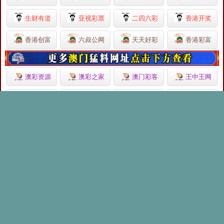
生财有道
亚视彩票
二四六彩
香港开奖
香港创富
六叔公网
天天好彩
香港彩富
澳彩资源
澳彩之家
澳门彩客
王中王网
澳门资料
澳门彩经
澳门葡京
状元红网
港澳宝典
老管家网
老顽童网
金多宝网
诸葛神算
刘半仙网
救世祖网
掌中彩网
金虎堂网
大三巴网
百彩通网
横财富网
马经论坛
老夫子网
中彩堂网
天机老人
澳藏宝阁
澳洪七公
澳百顺网
奇人中特