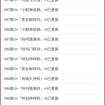
087期:‖≡『小财神送碼』≡‖已更新
087期:‖≡『美女献特玛』≡‖已更新
086期:‖≡『小财神送碼』≡‖已更新
087期:‖≡『特玛预测诗』≡‖已更新
086期:‖≡『特玛门联诗』≡‖已更新
087期:‖≡『特别仲特料』≡‖已更新
086期:‖≡『美女献特玛』≡‖已更新
086期:‖≡『有钱人仲特』≡‖已更新
086期:‖≡『特玛预测诗』≡‖已更新
086期:‖≡『特别仲特料』≡‖已更新