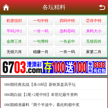
各坛精料
机密信封
一句中特
四码中特
②肖中特
平码2中2
一肖一码
选料⑥码
来料大小
金牌三肖
一句博特
一肖必中
无错四肖
无错六肖
稳赚一肖
一肖一码
家婆二肖
086期经典实战【杀10码】新铁算盘高手坛
086期白姐【2尾+2尾中特】本世纪最牛资料
086期精准爆料『两个半波中』看此料都中奖