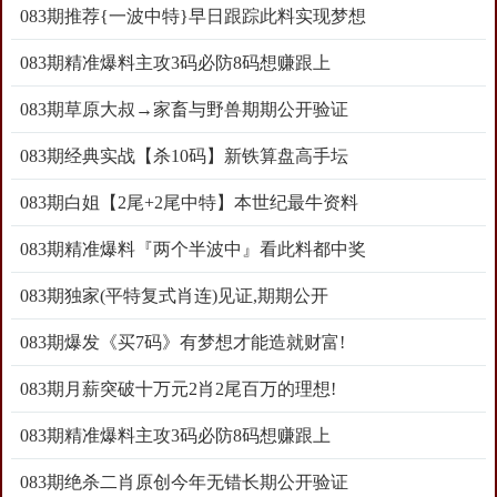
083期推荐{一波中特}早日跟踪此料实现梦想
083期精准爆料主攻3码必防8码想赚跟上
083期草原大叔→家畜与野兽期期公开验证
083期经典实战【杀10码】新铁算盘高手坛
083期白姐【2尾+2尾中特】本世纪最牛资料
083期精准爆料『两个半波中』看此料都中奖
083期独家(平特复式肖连)见证,期期公开
083期爆发《买7码》有梦想才能造就财富!
083期月薪突破十万元2肖2尾百万的理想!
083期精准爆料主攻3码必防8码想赚跟上
083期绝杀二肖原创今年无错长期公开验证