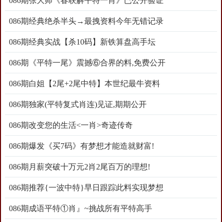
086期张大师《春联解平特一肖》已公开验证
086期经典绝杀半头→最拽资料今年无错记录
086期经典实战【杀10码】新铁算盘高手坛
086期《平特一尾》震撼⑥合界的料,免费公开
086期白姐【2尾+2尾中特】本世纪最牛资料
086期独家(平特复式肖连)见证,期期公开
086期改变您的生活<一肖>奇迹传奇
086期爆发《买7码》有梦想才能造就财富!
086期月薪突破十万元2肖2尾百万的理想!
086期推荐{一波中特}早日跟踪此料实现梦想
086期成语平特①肖』~挑战所有平特高手