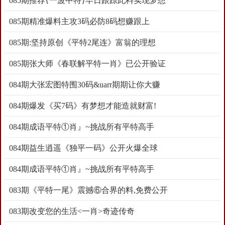
085期推荐{一波中特}早日跟踪此料实现梦想
085期精准爆料主攻3码必防8码想赚跟上
085期:坚持原创《平特2尾连》富翁的理想
085期张大师《春联解平特一肖》已公开验证
084期大张宏图特围30码&uarr期期让你大赚
084期爆发《买7码》有梦想才能造就财富!
084期成语平特①肖』~挑战所有平特高手
084期益生逍遥《独平一码》公开火爆全球
084期成语平特①肖』~挑战所有平特高手
083期《平特一尾》震撼⑥合界的料,免费公开
083期改变您的生活<一肖>奇迹传奇