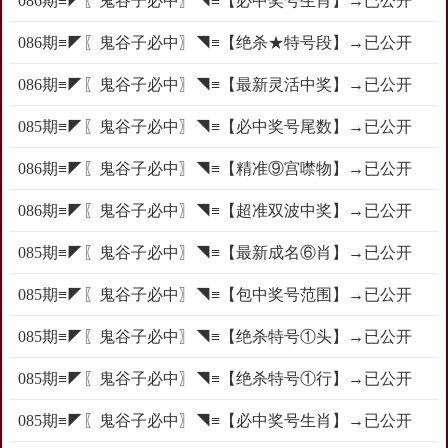
086期≡◤〖鬼谷子必中〗◥≡【必中奖号生肖】→已公开
086期≡◤〖鬼谷子必中〗◥≡【绝杀★特号段】→已公开
086期≡◤〖鬼谷子必中〗◥≡【最新灵活中奖】→已公开
085期≡◤〖鬼谷子必中〗◥≡【必中奖号尾数】→已公开
086期≡◤〖鬼谷子必中〗◥≡【精准⑨宫噤物】→已公开
086期≡◤〖鬼谷子必中〗◥≡【超准双波中奖】→已公开
085期≡◤〖鬼谷子必中〗◥≡【最新成名⑥肖】→已公开
085期≡◤〖鬼谷子必中〗◥≡【包中奖号范围】→已公开
085期≡◤〖鬼谷子必中〗◥≡【绝杀特号①头】→已公开
085期≡◤〖鬼谷子必中〗◥≡【绝杀特号①行】→已公开
085期≡◤〖鬼谷子必中〗◥≡【必中奖号生肖】→已公开