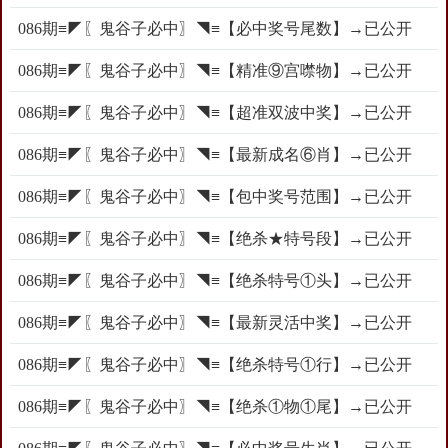
086期≡◤〖鬼谷子必中〗◥≡【必中奖号尾数】→已公开
086期≡◤〖鬼谷子必中〗◥≡【精准⑨宫噤物】→已公开
086期≡◤〖鬼谷子必中〗◥≡【超准双波中奖】→已公开
086期≡◤〖鬼谷子必中〗◥≡【最新成名⑥肖】→已公开
086期≡◤〖鬼谷子必中〗◥≡【包中奖号范围】→已公开
086期≡◤〖鬼谷子必中〗◥≡【绝杀★特号段】→已公开
086期≡◤〖鬼谷子必中〗◥≡【绝杀特号①头】→已公开
086期≡◤〖鬼谷子必中〗◥≡【最新灵活中奖】→已公开
086期≡◤〖鬼谷子必中〗◥≡【绝杀特号①行】→已公开
086期≡◤〖鬼谷子必中〗◥≡【绝杀①物①尾】→已公开