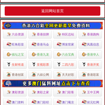
返回网站首页
六合资源
香港挂牌
特区总站
香港跑狗
旺角彩皇
香港马会
博发世家
凤凰信息
镇坛之宝
香港九龙
六合宝典
香港华人
生财有道
亚视彩票
二四六彩
香港开奖
香港创富
六叔公网
天天好彩
香港彩富
澳彩资源
澳彩之家
澳门彩客
王中王网
澳门资料
澳门彩经
澳门葡京
状元红网