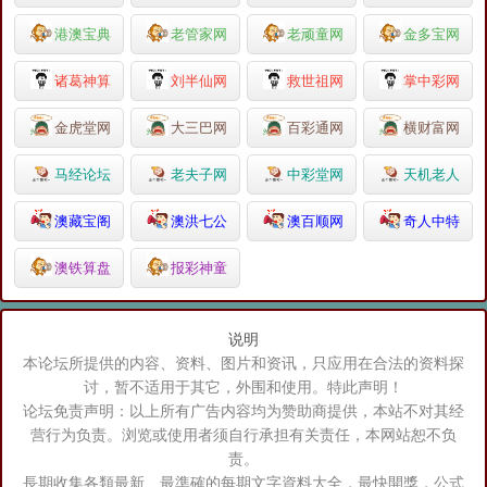
港澳宝典
老管家网
老顽童网
金多宝网
诸葛神算
刘半仙网
救世祖网
掌中彩网
金虎堂网
大三巴网
百彩通网
横财富网
马经论坛
老夫子网
中彩堂网
天机老人
澳藏宝阁
澳洪七公
澳百顺网
奇人中特
澳铁算盘
报彩神童
说明
本论坛所提供的内容、资料、图片和资讯，只应用在合法的资料探
讨，暂不适用于其它，外围和使用。特此声明！
论坛免责声明：以上所有广告内容均为赞助商提供，本站不对其经
营行为负责。浏览或使用者须自行承担有关责任，本网站恕不负
责。
長期收集各類最新、最準確的每期文字資料大全，最快開獎，公式